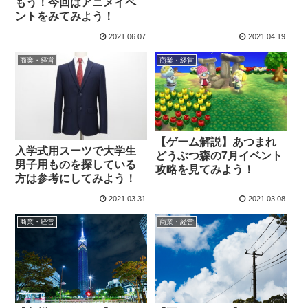
もう！今回はアニメイベ
ントをみてみよう！
2021.06.07
2021.04.19
商業・経営
商業・経営
【ゲーム解説】あつまれ
入学式用スーツで大学生
どうぶつ森の7月イベント
男子用ものを探している
攻略を見てみよう！
方は参考にしてみよう！
2021.03.31
2021.03.08
商業・経営
商業・経営