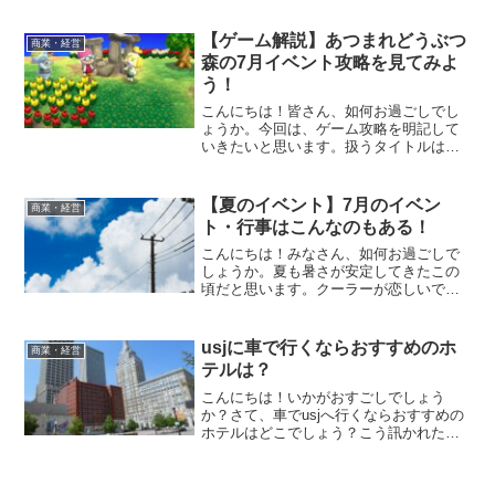
合、泊まりがけで満喫する方が多くいま
すよね。そんな観光客に人気が高いのが
【ゲーム解説】あつまれどうぶつ
商業・経営
usjオフィシ...
森の7月イベント攻略を見てみよ
う！
こんにちは！皆さん、如何お過ごしでし
ょうか。今回は、ゲーム攻略を明記して
いきたいと思います。扱うタイトルは、
『あつまれどうぶつの森』（開発元：任
天堂、発売日：2020年3月20日）（略し
て「あつ森」）です。季節は7月で、しば
【夏のイベント】7月のイベン
商業・経営
らく夏のブログを...
ト・行事はこんなのもある！
こんにちは！みなさん、如何お過ごしで
しょうか。夏も暑さが安定してきたこの
頃だと思います。クーラーが恋しいです
が、ここは外にでていろいろな行事に参
加してみましょう。7月のイベントで楽し
めそうなものを明記してみました。今回
usjに車で行くならおすすめのホ
商業・経営
は少し古風な感じがしま...
テルは？
こんにちは！いかがおすごしでしょう
か？さて、車でusjへ行くならおすすめの
ホテルはどこでしょう？こう訊かれた
ら、どう答えるのが適当なのでしょう
か。usjは関西エリアで大人気のテーマパ
ークです。電車などの公共交通機関でア