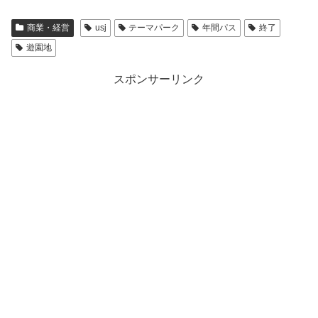
商業・経営
usj
テーマパーク
年間パス
終了
遊園地
スポンサーリンク