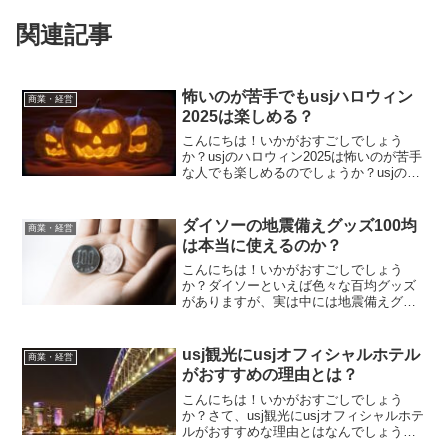
関連記事
怖いのが苦手でもusjハロウィン
商業・経営
2025は楽しめる？
こんにちは！いかがおすごしでしょう
か？usjのハロウィン2025は怖いのが苦手
な人でも楽しめるのでしょうか？usjのハ
ロウィンイベントといえば本格的なホラ
ーアトラクションもあり、年間イベント
の中でも人気の高いイベントです。しか
ダイソーの地震備えグッズ100均
商業・経営
し、ハロウィン...
は本当に使えるのか？
こんにちは！いかがおすごしでしょう
か？ダイソーといえば色々な百均グッズ
がありますが、実は中には地震備えグッ
ズ100均もあります。でも100均という
と、やはり安いので本当に使えるのか気
になりますよね。そこで、具体的に地震
usj観光にusjオフィシャルホテル
商業・経営
備えグッズとしてどんな...
がおすすめの理由とは？
こんにちは！いかがおすごしでしょう
か？さて、usj観光にusjオフィシャルホテ
ルがおすすめな理由とはなんでしょう？
usjを楽しむために遠方から観光に来る場