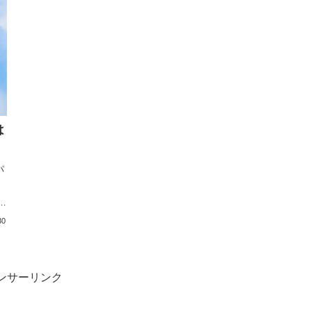
は
パ
と
30
ンサーリンク